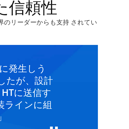
た信頼性
業界のリーダーからも支持 されてい
際に発生しう
したが、設計
T HTに送信す
装ラインに組
」