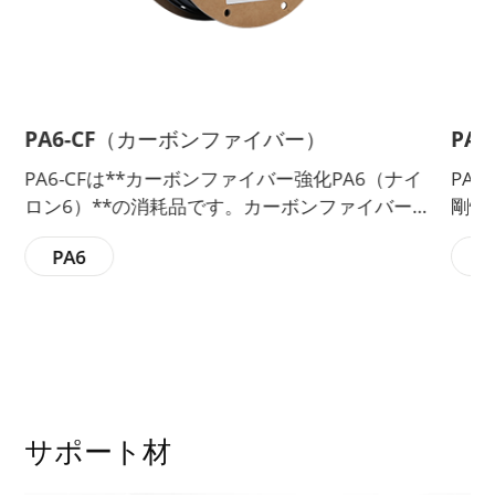
PA6-CF（カーボンファイバー）
PA6/6
A6-CFは**カーボンファイバー強化PA6（ナイ
PA6/6
ロン6）**の消耗品です。カーボンファイバー
剛性、強
の強化により、高弾性率、優れた耐薬品性・耐
ジニアリ
PA6
PA6
熱性、優れた表面品質を実現し、プリントのし
低摩擦係
やすさも向上しています。
動部品に
サポート材