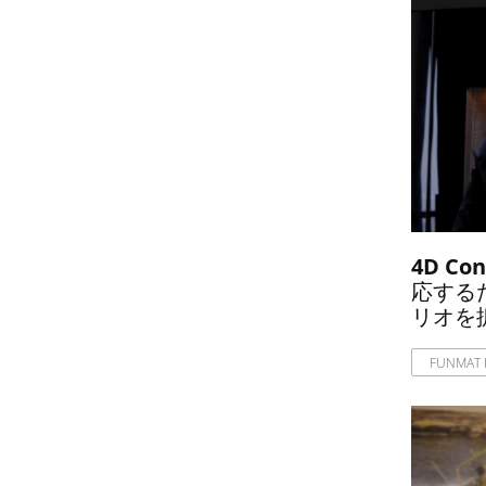
4D C
応する
リオを
FUNMAT 