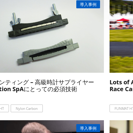
導入事例
リンティング – 高級時計サプライヤー
Lots of
otion SpAにとっての必須技術
Race Ca
HT
Nylon Carbon
FUNMAT H
導入事例