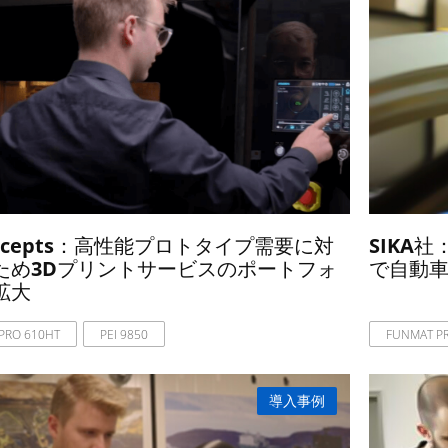
oncepts：高性能プロトタイプ需要に対
SIKA
ため3Dプリントサービスのポートフォ
で自動
拡大
PRO 610HT
PEI 9850
FUNMAT P
導入事例