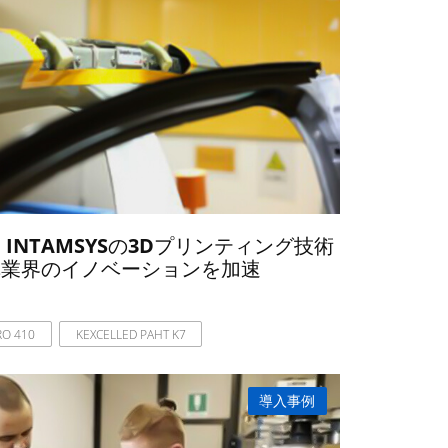
社：INTAMSYSの3Dプリンティング技術
車業界のイノベーションを加速
RO 410
KEXCELLED PAHT K7
導入事例