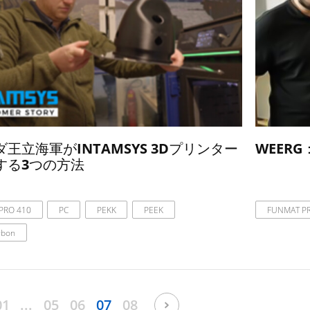
王立海軍がINTAMSYS 3Dプリンター
WEER
する3つの方法
PRO 410
PC
PEKK
PEEK
FUNMAT P
rbon
01
...
05
06
07
08