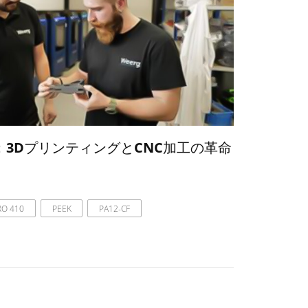
G：3DプリンティングとCNC加工の革命
RO 410
PEEK
PA12-CF