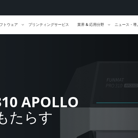
フトウェア
プリンティングサービス
業界 & 応用分野
ニュース・導
310 APOLLO
もたらす