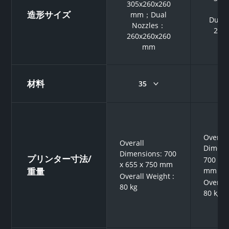
305x260x260
26
造形サイズ
mm；Dual
Dual 
Nozzles：
260 
260x260x260
26
mm
材料
35
2
Overall
Overall
Dimens
Dimensions: 700
プリンター寸法/
700 x 6
x 655 x 750 mm
mm
重量
Overall Weight :
Overall
80 kg
80 kg